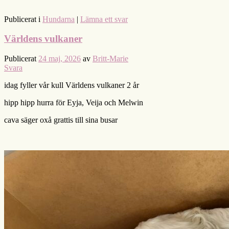
Publicerat i
Hundarna
|
Lämna ett svar
Världens vulkaner
Publicerat
24 maj, 2026
av
Britt-Marie
Svara
idag fyller vår kull Världens vulkaner 2 år
hipp hipp hurra för Eyja, Veija och Melwin
cava säger oxå grattis till sina busar