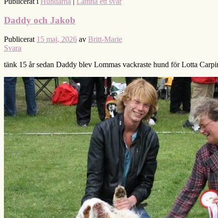
Publicerat i
Hundarna
|
Lämna ett svar
Daddy och Jakob
Publicerat
15 maj, 2026
av
Britt-Marie
Svara
tänk 15 år sedan Daddy blev Lommas vackraste hund för Lotta Carpi