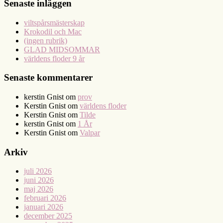
Senaste inläggen
viltspårsmästerskap
Krokodil och Mac
(ingen rubrik)
GLAD MIDSOMMAR
världens floder 9 år
Senaste kommentarer
kerstin Gnist
om
prov
Kerstin Gnist
om
världens floder
Kerstin Gnist
om
Tilde
kerstin Gnist
om
1 År
Kerstin Gnist
om
Valpar
Arkiv
juli 2026
juni 2026
maj 2026
februari 2026
januari 2026
december 2025