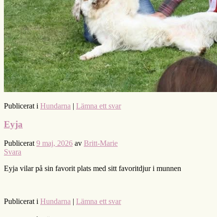
Publicerat i
Hundarna
|
Lämna ett svar
Eyja
Publicerat
9 maj, 2026
av
Britt-Marie
Svara
Eyja vilar på sin favorit plats med sitt favoritdjur i munnen
Publicerat i
Hundarna
|
Lämna ett svar