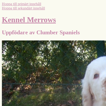
Hoppa till primärt innehåll
Hoppa till sekundärt innehåll
Kennel Merrows
Uppfödare av Clumber Spaniels