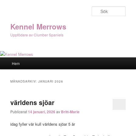
Hoppa
Hoppa
till
till
Sök
primärt
sekundärt
innehåll
innehåll
Kennel Merrows
Uppfödare av Clumber Spaniels
Huvudmeny
Hem
MÅNADSARKIV:
JANUARI 2026
världens sjöar
Publicerat
14 januari, 2026
av
Britt-Marie
idag fyller vår kull världens sjöar 5 år