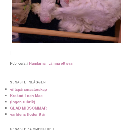
Publicerat i
Hundarna
|
Lämna ett svar
SENASTE INLÄGGEN
viltspårsmästerskap
Krokodil och Mac
(ingen rubrik)
GLAD MIDSOMMAR
världens floder 9 år
SENASTE KOMMENTARER