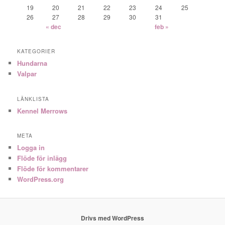
19
20
21
22
23
24
25
26
27
28
29
30
31
« dec
feb »
KATEGORIER
Hundarna
Valpar
LÄNKLISTA
Kennel Merrows
META
Logga in
Flöde för inlägg
Flöde för kommentarer
WordPress.org
Drivs med WordPress