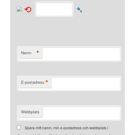
⟲
➴
*
Namn
*
E-postadress
Webbplats
Spara mitt namn, min e-postadress och webbplats i