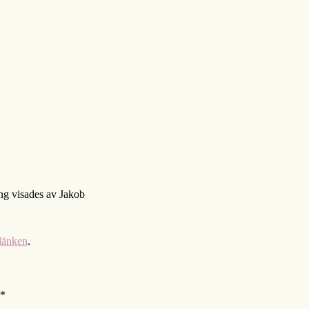
ng visades av Jakob
länken
.
*