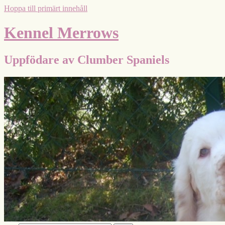
Hoppa till primärt innehåll
Kennel Merrows
Uppfödare av Clumber Spaniels