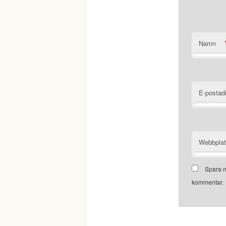
Namn
E-postad
Webbpla
Spara m
kommentar.