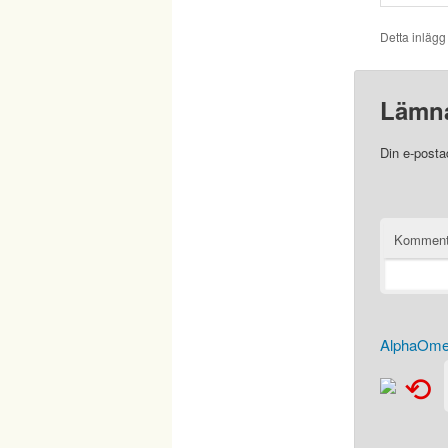
Detta inlägg
Lämna
Din e-posta
Komment
AlphaOmeg
⟲