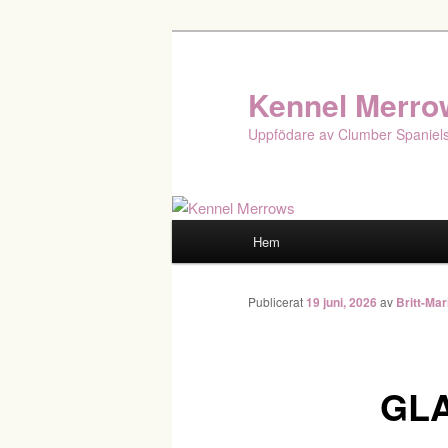
Hoppa
till
primärt
Kennel Merro
innehåll
Uppfödare av Clumber Spaniel
Huvudmeny
Hem
Publicerat
19 juni, 2026
av
Britt-Mar
GL