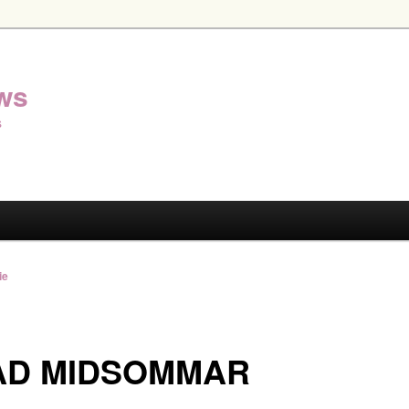
ws
s
ie
AD MIDSOMMAR