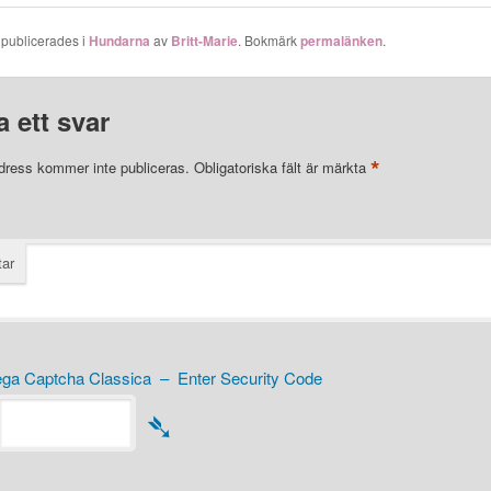
 publicerades i
Hundarna
av
Britt-Marie
. Bokmärk
permalänken
.
 ett svar
*
dress kommer inte publiceras.
Obligatoriska fält är märkta
ar
a Captcha Classica – Enter Security Code
➴