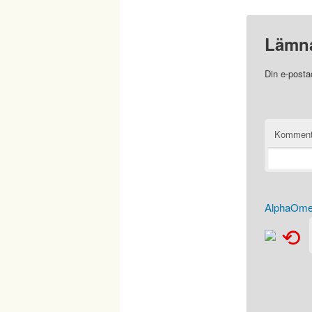
Lämna
Din e-posta
Komment
AlphaOmeg
⟲