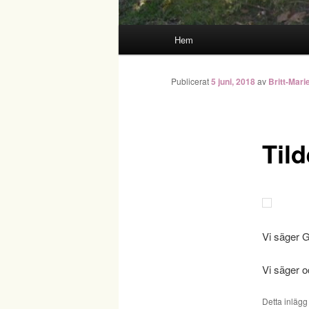
Huvudmeny
Hem
Publicerat
5 juni, 2018
av
Britt-Mari
Tild
Vi säger G
Vi säger o
Detta inlägg