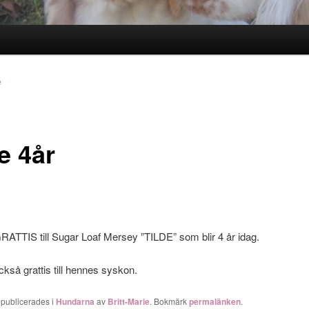
e
e 4år
RATTIS till Sugar Loaf Mersey ”TILDE” som blir 4 år idag.
ckså grattis till hennes syskon.
 publicerades i
Hundarna
av
Britt-Marie
. Bokmärk
permalänken
.