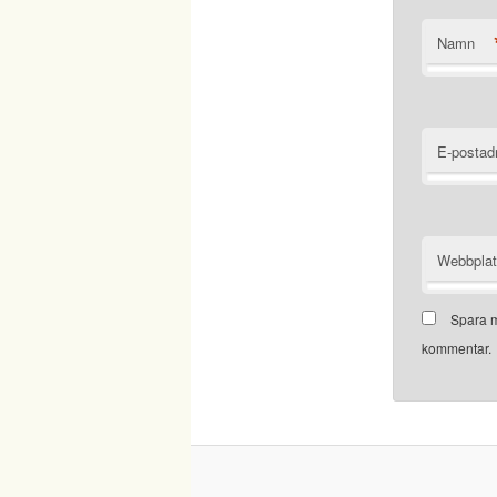
Namn
E-postad
Webbpla
Spara m
kommentar.