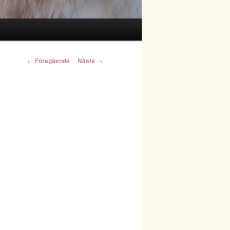
Inläggsnavigering
←
Föregående
Nästa
→