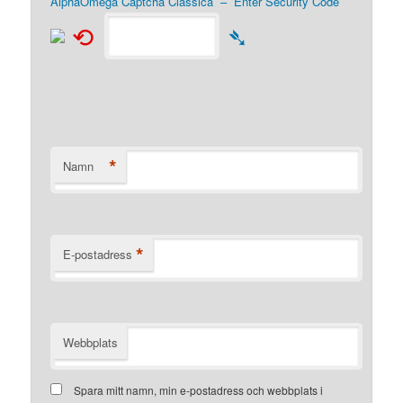
AlphaOmega Captcha Classica – Enter Security Code
⟲
➴
*
Namn
*
E-postadress
Webbplats
Spara mitt namn, min e-postadress och webbplats i