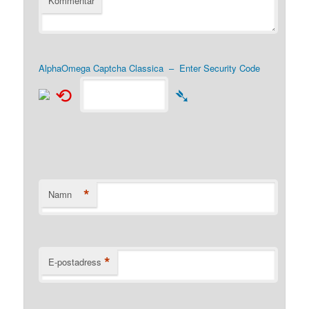
Kommentar
AlphaOmega Captcha Classica – Enter Security Code
⟲
➴
*
Namn
*
E-postadress