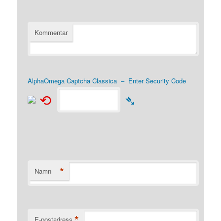
Kommentar
AlphaOmega Captcha Classica – Enter Security Code
⟲
➴
*
Namn
*
E-postadress