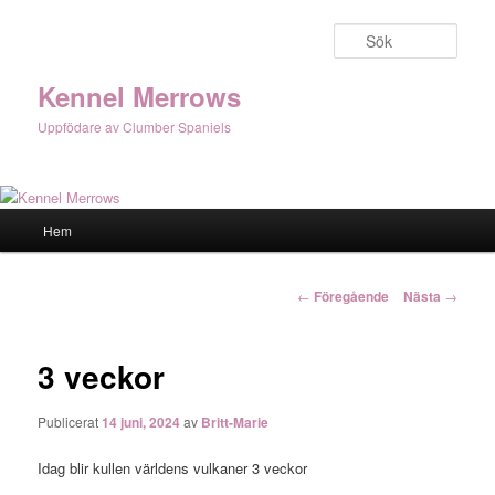
Hoppa
till
Sök
primärt
innehåll
Kennel Merrows
Uppfödare av Clumber Spaniels
Huvudmeny
Hem
Inläggsnavigering
←
Föregående
Nästa
→
3 veckor
Publicerat
14 juni, 2024
av
Britt-Marie
Idag blir kullen världens vulkaner 3 veckor