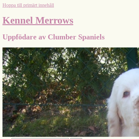
Hoppa till primärt innehåll
Kennel Merrows
Uppfödare av Clumber Spaniels