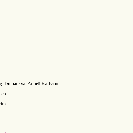
ing. Domare var Anneli Karlsson
alen
trim.