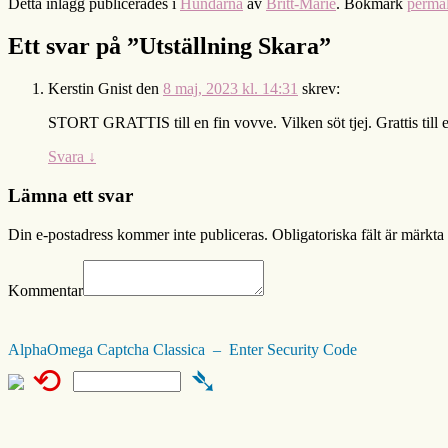
Detta inlägg publicerades i
Hundarna
av
Britt-Marie
. Bokmärk
perma
Ett svar på ”
Utställning Skara
”
Kerstin Gnist
den
8 maj, 2023 kl. 14:31
skrev:
STORT GRATTIS till en fin vovve. Vilken söt tjej. Grattis til
Svara
↓
Lämna ett svar
Din e-postadress kommer inte publiceras.
Obligatoriska fält är märkta
Kommentar
AlphaOmega Captcha Classica – Enter Security Code
⟲
➴