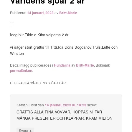
Världens sjöar 2 år
Publicerat
14 januari, 2023
av
Britt-Marie
Idag blir Tilde o Kibo valparna 2 år
vi säger stort grattis till Titti,Ida,Doris,Bogdanov,Truls,Luffe och
Winston
Detta inlägg publicerades i
Hundarna
av
Britt-Marie
. Bokmärk
permalänken
.
ETT SVAR PÅ ”
VÄRLDENS SJÖAR 2 ÅR
”
Kerstin Gnist
den
14 januari, 2023 kl. 18:23
skrev:
GRATTIS ALLA FINA VOVVAR. HOPPAS NI FÅR
MÅNGA PRESENTER OCH KLAPPAR. KRAM MILTON
↓
Svara