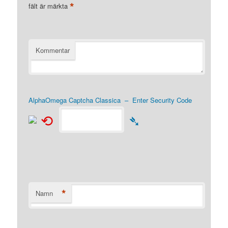
*
fält är märkta
Kommentar
AlphaOmega Captcha Classica – Enter Security Code
⟲
➴
*
Namn