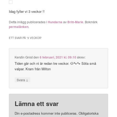
Idag fyller vi 3 veckor !!
Detta inlägg publicerades i
Hundarna
av
Britt-Marie
. Bokmärk
permalänken
.
ETT SVAR PÅ ”
3 VECKOR
”
Kerstin Gnist
den
6 februari, 2021 kl. 09:10
skrev:
Tiden går och ni är redan tre veckor. 🐶🐾🐾 Söta små
valpar. Kram från Milton
↓
Svara
Lämna ett svar
Din e-postadress kommer inte publiceras.
Obligatoriska