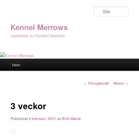
Hoppa
till
Sök
primärt
innehåll
Kennel Merrows
Uppfödare av Clumber Spaniels
Huvudmeny
Hem
Inläggsnavigering
←
Föregående
Nästa
→
3 veckor
Publicerat
4 februari, 2021
av
Britt-Marie