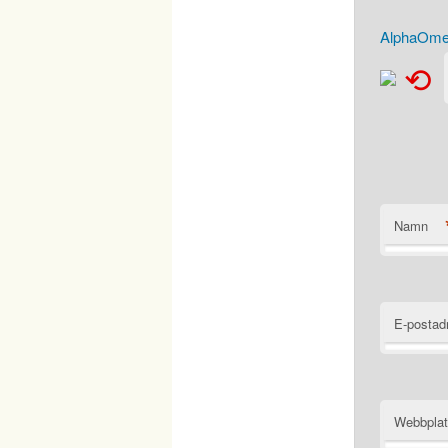
AlphaOmeg
⟲
Namn
E-postad
Webbpla