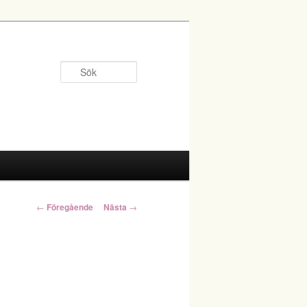
Sök
Inläggsnavigering
←
Föregående
Nästa
→