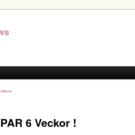
ws
s
tt-Marie
PAR 6 Veckor !