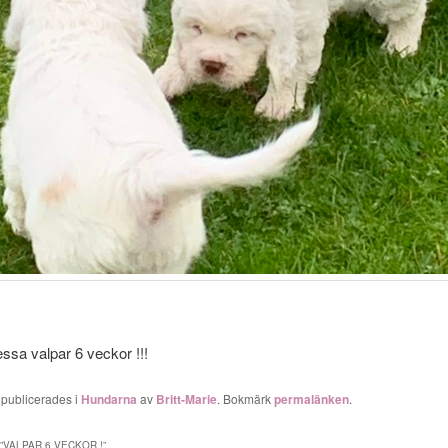
essa valpar 6 veckor !!!
 publicerades i
Hundarna
av
Britt-Marie
. Bokmärk
permalänken
.
”
VALPAR 6 VECKOR !
”