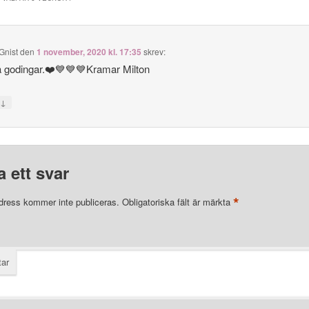
Gnist
den
1 november, 2020 kl. 17:35
skrev:
 godingar.❤️💙💙💙Kramar Milton
↓
a
 ett svar
*
dress kommer inte publiceras.
Obligatoriska fält är märkta
ar