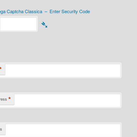
a Captcha Classica – Enter Security Code
➴
*
*
ress
ts