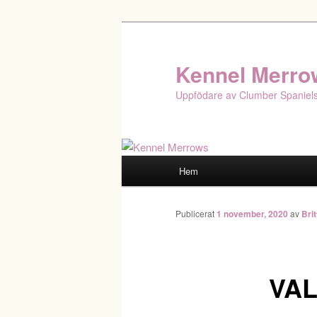
Hoppa
till
primärt
Kennel Merro
innehåll
Uppfödare av Clumber Spaniel
Huvudmeny
Hem
Publicerat
1 november, 2020
av
Bri
VAL