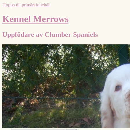
Hoppa till primärt innehåll
Kennel Merrows
Uppfödare av Clumber Spaniels