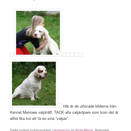
Här är de utlovade bilderna från
Kennel Merrows valpträff, TACK alla valpköpare som kom det är
alltid lika kul att få se sina ”valpar”.
Detta inlägg publicerades i
Hundarna
av
Britt-Marie
. Bokmärk