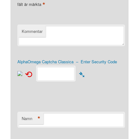
*
fält är märkta
Kommentar
AlphaOmega Captcha Classica – Enter Security Code
⟲
➴
*
Namn