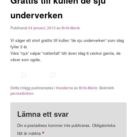
Grattis till kullen de sju
underverken
Publicerat
24 januari, 2012
av
Britt-Marie
Vi säger ett stort grattis till kullen ”de sju underverken” som idag
fyller 3 år.
Våra ”nya” valpar ”vattenfall” blir även idag 6 veckor gamla, de
växer som ogräs.
Detta inlägg publicerades i
Hundarna
av
Britt-Marie
. Bokmärk
permalänken
.
Lämna ett svar
Din e-postadress kommer inte publiceras.
Obligatoriska
*
fält är märkta