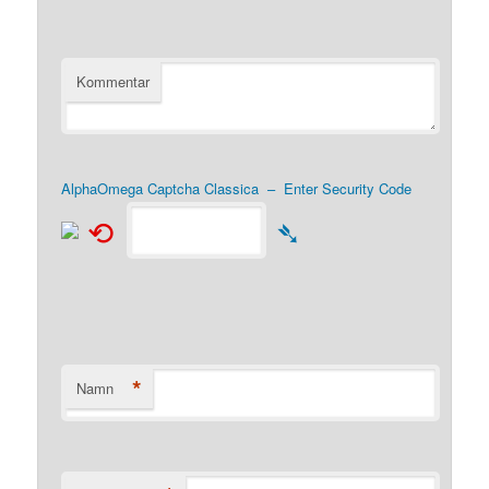
Kommentar
AlphaOmega Captcha Classica – Enter Security Code
⟲
➴
*
Namn